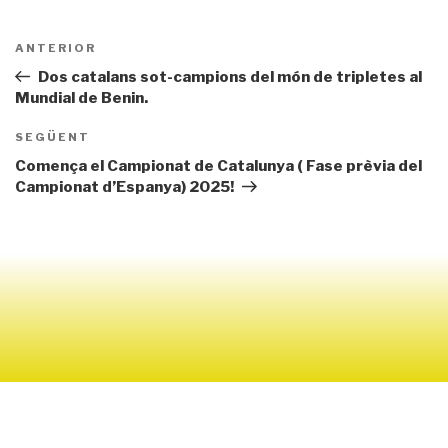
Navegació
Entrada
ANTERIOR
d'entrades
prèvia
Dos catalans sot-campions del món de tripletes al
Mundial de Benin.
Entrada
SEGÜENT
següent
Comença el Campionat de Catalunya ( Fase prèvia del
Campionat d’Espanya) 2025!