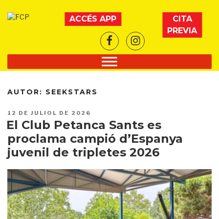
Vés
al
ACCÉS APP
CITA
contingut
PREVIA
Facebook
Instagram
AUTOR:
SEEKSTARS
PUBLICAT
12 DE JULIOL DE 2026
A
El Club Petanca Sants es
proclama campió d’Espanya
juvenil de tripletes 2026