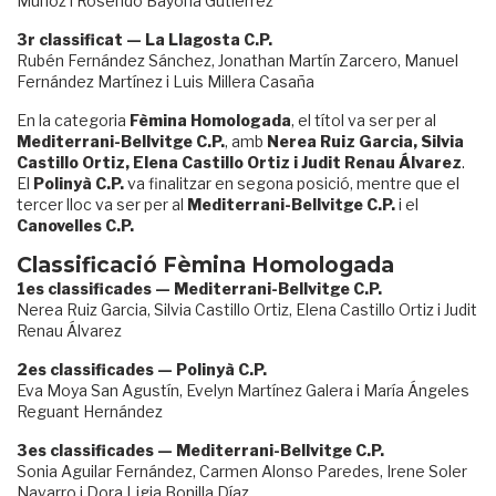
Muñoz i Rosendo Bayona Gutiérrez
3r classificat — La Llagosta C.P.
Rubén Fernández Sánchez, Jonathan Martín Zarcero, Manuel
Fernández Martínez i Luis Millera Casaña
En la categoria
Fèmina Homologada
, el títol va ser per al
Mediterrani-Bellvitge C.P.
, amb
Nerea Ruiz Garcia, Silvia
Castillo Ortiz, Elena Castillo Ortiz i Judit Renau Álvarez
.
El
Polinyà C.P.
va finalitzar en segona posició, mentre que el
tercer lloc va ser per al
Mediterrani-Bellvitge C.P.
i el
Canovelles C.P.
Classificació Fèmina Homologada
1es classificades — Mediterrani-Bellvitge C.P.
Nerea Ruiz Garcia, Silvia Castillo Ortiz, Elena Castillo Ortiz i Judit
Renau Álvarez
2es classificades — Polinyà C.P.
Eva Moya San Agustín, Evelyn Martínez Galera i María Ángeles
Reguant Hernández
3es classificades — Mediterrani-Bellvitge C.P.
Sonia Aguilar Fernández, Carmen Alonso Paredes, Irene Soler
Navarro i Dora Ligia Bonilla Díaz