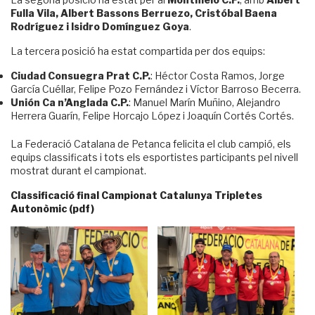
Fulla Vila, Albert Bassons Berruezo, Cristóbal Baena
Rodríguez i Isidro Domínguez Goya
.
La tercera posició ha estat compartida per dos equips:
Ciudad Consuegra Prat C.P.
: Héctor Costa Ramos, Jorge
García Cuéllar, Felipe Pozo Fernández i Víctor Barroso Becerra.
Unión Ca n’Anglada C.P.
: Manuel Marín Muñino, Alejandro
Herrera Guarín, Felipe Horcajo López i Joaquín Cortés Cortés.
La Federació Catalana de Petanca felicita el club campió, els
equips classificats i tots els esportistes participants pel nivell
mostrat durant el campionat.
Classificació final Campionat Catalunya Tripletes
Autonòmic (pdf)