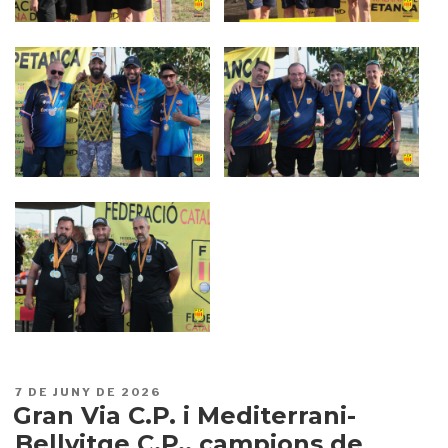
PUBLICAT
7 DE JUNY DE 2026
A
Gran Via C.P. i Mediterrani-
Bellvitge C.P., campions de