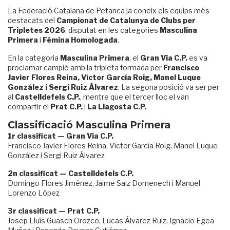
La Federació Catalana de Petanca ja coneix els equips més
destacats del
Campionat de Catalunya de Clubs per
Tripletes 2026
, disputat en les categories
Masculina
Primera
i
Fèmina Homologada
.
En la categoria
Masculina Primera
, el
Gran Via C.P.
es va
proclamar campió amb la tripleta formada per
Francisco
Javier Flores Reina, Víctor García Roig, Manel Luque
González i Sergi Ruiz Álvarez
. La segona posició va ser per
al
Castelldefels C.P.
, mentre que el tercer lloc el van
compartir el
Prat C.P.
i
La Llagosta C.P.
Classificació Masculina Primera
1r classificat — Gran Via C.P.
Francisco Javier Flores Reina, Víctor García Roig, Manel Luque
González i Sergi Ruiz Álvarez
2n classificat — Castelldefels C.P.
Domingo Flores Jiménez, Jaime Saiz Domenech i Manuel
Lorenzo López
3r classificat — Prat C.P.
Josep Lluís Guasch Orozco, Lucas Álvarez Ruiz, Ignacio Egea