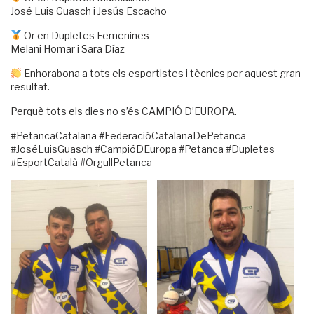
José Luis Guasch i Jesús Escacho
Or en Dupletes Femenines
Melani Homar i Sara Díaz
Enhorabona a tots els esportistes i tècnics per aquest gran
resultat.
Perquè tots els dies no s’és CAMPIÓ D’EUROPA.
#PetancaCatalana
#FederacióCatalanaDePetanca
#JoséLuisGuasch
#CampióDEuropa
#Petanca
#Dupletes
#EsportCatalà
#OrgullPetanca