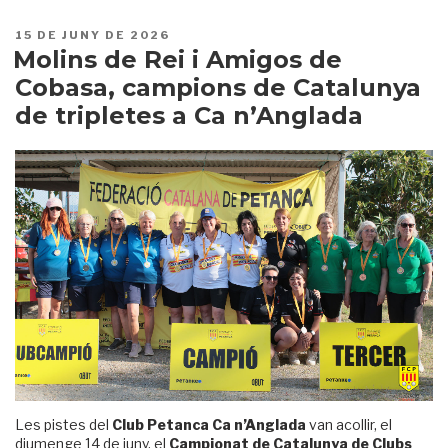
PUBLICAT
15 DE JUNY DE 2026
A
Molins de Rei i Amigos de
Cobasa, campions de Catalunya
de tripletes a Ca n’Anglada
Les pistes del
Club Petanca Ca n’Anglada
van acollir, el
diumenge 14 de juny, el
Campionat de Catalunya de Clubs