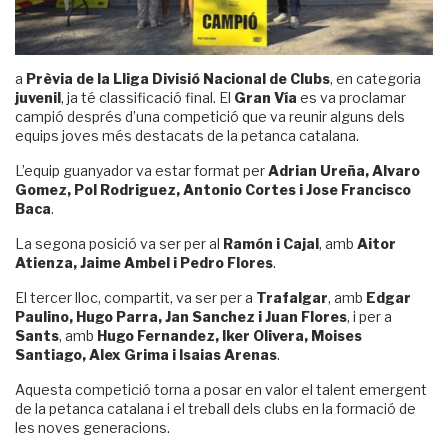
a
Prèvia de la Lliga Divisió Nacional de Clubs
, en categoria
juvenil
, ja té classificació final. El
Gran Vía
es va proclamar
campió després d’una competició que va reunir alguns dels
equips joves més destacats de la petanca catalana.
L’equip guanyador va estar format per
Adrian Ureña, Alvaro
Gomez, Pol Rodriguez, Antonio Cortes i Jose Francisco
Baca
.
La segona posició va ser per al
Ramón i Cajal
, amb
Aitor
Atienza, Jaime Ambel i Pedro Flores
.
El tercer lloc, compartit, va ser per a
Trafalgar
, amb
Edgar
Paulino, Hugo Parra, Jan Sanchez i Juan Flores
, i per a
Sants
, amb
Hugo Fernandez, Iker Olivera, Moises
Santiago, Alex Grima i Isaias Arenas
.
Aquesta competició torna a posar en valor el talent emergent
de la petanca catalana i el treball dels clubs en la formació de
les noves generacions.