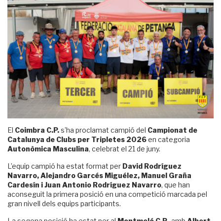
El
Coimbra C.P.
s’ha proclamat campió del
Campionat de
Catalunya de Clubs per Tripletes 2026
en categoria
Autonòmica Masculina
, celebrat el 21 de juny.
L’equip campió ha estat format per
David Rodríguez
Navarro, Alejandro Garcés Miguélez, Manuel Graña
Cardesín i Juan Antonio Rodríguez Navarro
, que han
aconseguit la primera posició en una competició marcada pel
gran nivell dels equips participants.
La segona posició ha estat per al
Montmeló C.P.
, amb
Albert