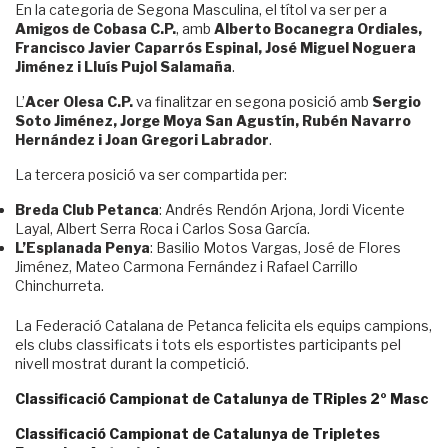
En la categoria de Segona Masculina, el títol va ser per a
Amigos de Cobasa C.P.
, amb
Alberto Bocanegra Ordiales,
Francisco Javier Caparrós Espinal, José Miguel Noguera
Jiménez i Lluís Pujol Salamaña
.
L’
Acer Olesa C.P.
va finalitzar en segona posició amb
Sergio
Soto Jiménez, Jorge Moya San Agustín, Rubén Navarro
Hernández i Joan Gregori Labrador
.
La tercera posició va ser compartida per:
Breda Club Petanca
: Andrés Rendón Arjona, Jordi Vicente
Layal, Albert Serra Roca i Carlos Sosa García.
L’Esplanada Penya
: Basilio Motos Vargas, José de Flores
Jiménez, Mateo Carmona Fernández i Rafael Carrillo
Chinchurreta.
La Federació Catalana de Petanca felicita els equips campions,
els clubs classificats i tots els esportistes participants pel
nivell mostrat durant la competició.
Classificació Campionat de Catalunya de TRiples 2º Masc
Classificació Campionat de Catalunya de Tripletes