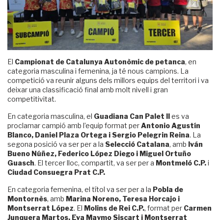
El
Campionat de Catalunya Autonòmic de petanca
, en
categoria masculina i femenina, ja té nous campions. La
competició va reunir alguns dels millors equips del territori i va
deixar una classificació final amb molt nivell i gran
competitivitat.
En categoria masculina, el
Guadiana Can Palet II
es va
proclamar campió amb l’equip format per
Antonio Agustín
Blanco, Daniel Plaza Ortega i Sergio Pelegrin Reina
. La
segona posició va ser per a la
Selecció Catalana
, amb
Iván
Bueno Núñez, Federico López Diego i Miguel Ortuño
Guasch
. El tercer lloc, compartit, va ser per a
Montmeló C.P.
i
Ciudad Consuegra Prat C.P.
En categoria femenina, el títol va ser per a la
Pobla de
Montornès
, amb
Marina Noreno, Teresa Horcajo i
Montserrat López
. El
Molins de Rei C.P.
, format per
Carmen
Junquera Martos, Eva Maymo Siscart i Montserrat