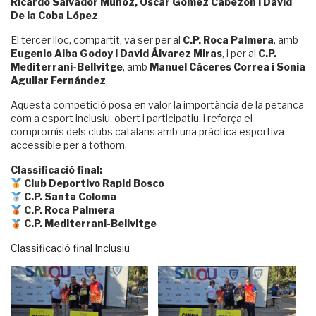
Ricardo Salvador Muñoz, Oscar Gómez Cabezón i David
De la Coba López
.
El tercer lloc, compartit, va ser per al
C.P. Roca Palmera
, amb
Eugenio Alba Godoy i David Álvarez Miras
, i per al
C.P.
Mediterrani-Bellvitge
, amb
Manuel Cáceres Correa i Sonia
Aguilar Fernández
.
Aquesta competició posa en valor la importància de la petanca
com a esport inclusiu, obert i participatiu, i reforça el
compromís dels clubs catalans amb una pràctica esportiva
accessible per a tothom.
Classificació final:
Club Deportivo Rapid Bosco
C.P. Santa Coloma
C.P. Roca Palmera
C.P. Mediterrani-Bellvitge
Classificació final Inclusiu