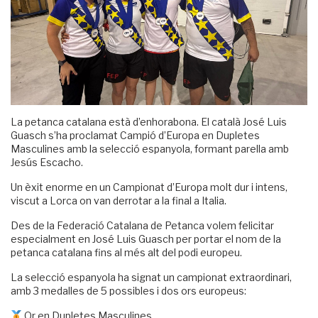
La petanca catalana està d’enhorabona. El català José Luis
Guasch s’ha proclamat Campió d’Europa en Dupletes
Masculines amb la selecció espanyola, formant parella amb
Jesús Escacho.
Un èxit enorme en un Campionat d’Europa molt dur i intens,
viscut a Lorca on van derrotar a la final a Italia.
Des de la Federació Catalana de Petanca volem felicitar
especialment en José Luis Guasch per portar el nom de la
petanca catalana fins al més alt del podi europeu.
La selecció espanyola ha signat un campionat extraordinari,
amb 3 medalles de 5 possibles i dos ors europeus:
Or en Dupletes Masculines