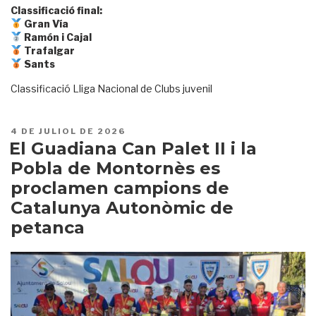
Classificació final:
Gran Vía
Ramón i Cajal
Trafalgar
Sants
Classificació Lliga Nacional de Clubs juvenil
PUBLICAT
4 DE JULIOL DE 2026
A
El Guadiana Can Palet II i la
Pobla de Montornès es
proclamen campions de
Catalunya Autonòmic de
petanca