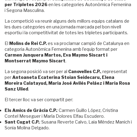
per Tripletes 2026
en les categories Autonòmica Femenina
i Segona Masculina.
La competició va reunir alguns dels millors equips catalans de
les dues categories en una jornada marcada pel bon nivell
esportiu i la competitivitat de totes les tripletes participants.
El
Molins de Rei C.P.
es va proclamar campió de Catalunya en
categoria Autonòmica Femenina amb l’equip format per
Carmen Junquera Martos, Eva Maymo Siscart i
Montserrat Maymo Siscart
.
La segona posició va ser per al
Canovelles C.P.
, representat
per
Antoaneta Ecaterina Stoian Seidecaru, Elena
Moreira Calatayud, María José Avilés Peláez i María Rosa
Sanz Ulied
.
El tercer lloc va ser compartit per:
Els Amics de Gràcia C.P.
: Carmen Guillo López, Cristina
Contel Meseguer i María Dolores Elfau Escudero.
Sant Cugat C.P.
: Susana Reverte Calvo, Laia Méndez Manich i
Sonia Molina Delgado.