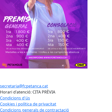
secretaria@fcpetanca.cat
Horari d'atenció: CITA PRÈVIA
Condicions d'ús
Cookies i política de privacitat
Condicions generals de contractació